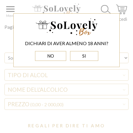
Menu
Accedi
Pagina principale
OCCASIONI
Regali per dire ti amo
DICHIARI DI AVER ALMENO 18 ANNI?
NO
SI
TIPO DI ALCOL
NOME DELL'ALCOLICO
PREZZO
(0,00 - 2 000,00)
REGALI PER DIRE TI AMO