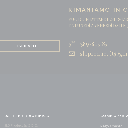
RIMANIAMO IN 
PUOI CONTATTARE IL SERVIZI
DA LUNEDÌ A VENERDÌ DALLE 9
3897805185
slbproduct.it@gm
DATI PER IL BONIFICO
COME OPERI
SLB Product Sp. Z O.O.
Regolamento