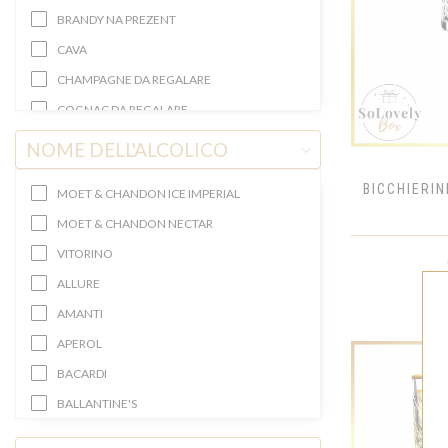
BRANDY NA PREZENT
CAVA
CHAMPAGNE DA REGALARE
COGNAC DA REGALARE
GIN DA REGALARE
NOME DELL'ALCOLICO
KOLEKCJA PREMIUM
BICCHIERIN
MOET & CHANDON ICE IMPERIAL
KRYSZTAŁOWE BUTELKI
MOET & CHANDON NECTAR
LIQUORI DA REGALARE
VITORINO
MINI ALCOLICI
ALLURE
PROSECCO DA REGALARE
AMANTI
RUM DA REGALARE
APEROL
SPUMANTI DA REGALARE
BACARDI
TINTURA DA REGALARE
BALLANTINE'S
VERMOUTH DA REGALARE
BALLANTINE'S BLUE
VINI BIANCHI DA REGALARE