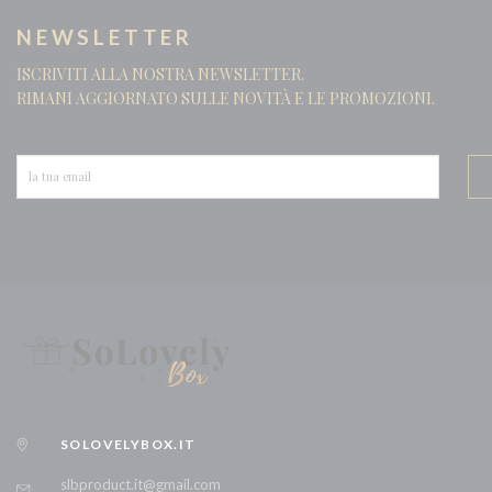
GENTLEMAN
NEWSLETTER
GRANTS
ISCRIVITI ALLA NOSTRA NEWSLETTER.
GRIMBERGEN
RIMANI AGGIORNATO SULLE NOVITÀ E LE PROMOZIONI.
HAVANA
HENDRICK'S
HENNESSY
JACK DANIEL'S
JACK DANIEL'S APPLE
JACK DANIEL'S FIRE
JACK DANIEL'S HONEY
JACK DANIEL'S SINGLE BARREL
JAGERMEISTER
JAMESON
SOLOVELYBOX.IT
JIM BEAM BLACK
JIM BEAM HONEY
slbproduct.it@gmail.com