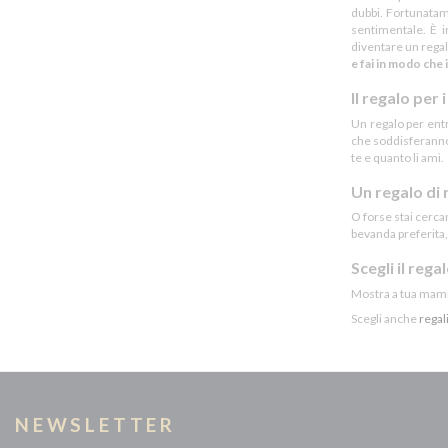
dubbi. Fortunatame
GENTLEMAN
sentimentale. È 
diventare un regal
GRANTS
e fai in modo che 
GRIMBERGEN
Il regalo per 
HAVANA
Un regalo per entr
HENDRICK'S
che soddisferanno 
te e quanto li ami.
HENNESSY
Un regalo di 
JACK DANIEL'S
O forse stai cerc
JACK DANIEL'S APPLE
bevanda preferita,
JACK DANIEL'S FIRE
Scegli il rega
JACK DANIEL'S HONEY
Mostra a tua mamma
JACK DANIEL'S SINGLE BARREL
Scegli anche
regal
JAGERMEISTER
JAMESON
JIM BEAM BLACK
NEWSLETTER
JIM BEAM HONEY