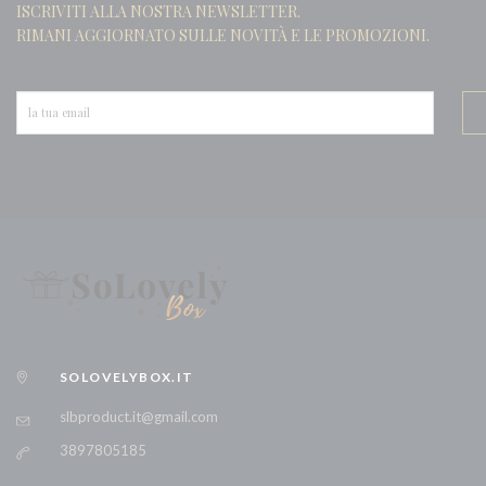
ISCRIVITI ALLA NOSTRA NEWSLETTER.
JIM BEAM WHITE
RIMANI AGGIORNATO SULLE NOVITÀ E LE PROMOZIONI.
JOHNNIE WALKER BLACK LABEL
JOHNNIE WALKER BLUE LABEL
JOHNNIE WALKER RED LABEL
MAKER'S MARK
MARTINI ASTI
MARTINI BIANCO
MARTINI EXTRA DRY
MARTINI PROSECCO
MARTINI ROSATO
MIONETTO
SOLOVELYBOX.IT
MOET & CHANDON BRUT
MUMM
slbproduct.it@gmail.com
OKOCIM
3897805185
RIESLING