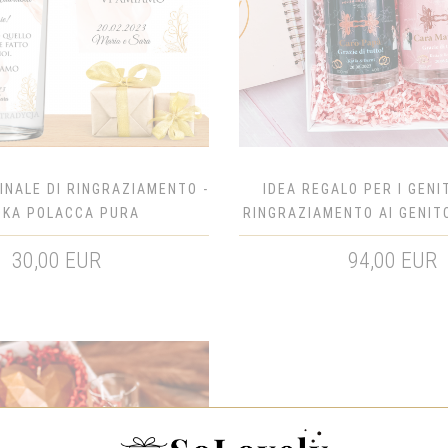
INALE DI RINGRAZIAMENTO -
IDEA REGALO PER I GENI
DKA POLACCA PURA
RINGRAZIAMENTO AI GENIT
HANDMADE DRY GIN & 
30,00 EUR
94,00 EUR
HIBISCUS INFUSED