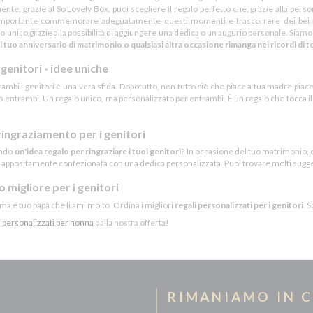
nte, grazie al So Lovely Box, puoi scegliere il regalo perfetto che, grazie alla pers
importante commemorare adeguatamente questi momenti e trascorrere dei bei mome
o unico grazie alla possibilità di aggiungere una dedica o un augurio personale. Siamo 
il tuo anniversario di matrimonio o qualsiasi altra occasione rimanga nei ricordi di 
i genitori - idee uniche
ambi i genitori è una vera sfida. Dopotutto, non tutto ciò che piace a tua madre piace
entrambi. Un regalo unico, ma personalizzato per entrambi. È un regalo che tocca il
ringraziamento per i genitori
ando
un'idea regalo per ringraziare i tuoi genitori
? In occasione del tuo matrimonio, o
 appositamente confezionata con una dedica personalizzata. Puoi trovare molti suggeri
lo migliore per i genitori
 e tuo papà che li ami molto. Ordina i migliori
regali personalizzati per i genitori
. 
i personalizzati per nonna
dalla nostra offerta!
RIMANIAMO IN 