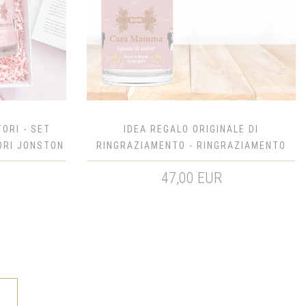
TORI - SET
IDEA REGALO ORIGINALE DI
ORI JONSTON
RINGRAZIAMENTO - RINGRAZIAMENTO
JONSTON
ALLA MADRE JONSTON HIBISCUS
47,00 EUR
 GIN
INFUSED GIN