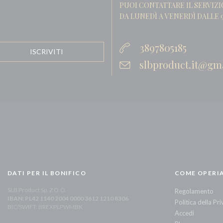
PUOI CONTATTARE IL SERVIZI
DA LUNEDÌ A VENERDÌ DALLE 9
3897805185
slbproduct.it@gm
DATI PER IL BONIFICO
COME OPERI
SLB Product Sp. Z O.O.
Regolamento
IBAN: PL42 1140 2004 0000 3612 1210 8306
Politica della Pr
BIC/SWIFT: BREXPLPWMBK
Accedi