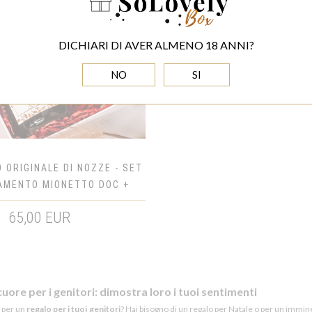
DICHIARI DI AVER ALMENO 18 ANNI?
NO
SI
 ORIGINALE DI NOZZE - SET
AMENTO MIONETTO DOC +
HEART LOW POLY DORATA
65,00 EUR
cuore per i genitori: dimostra loro i tuoi sentimenti
e per un
regalo per i tuoi genitori
? Hai bisogno di un regalo per Natale o per un immin