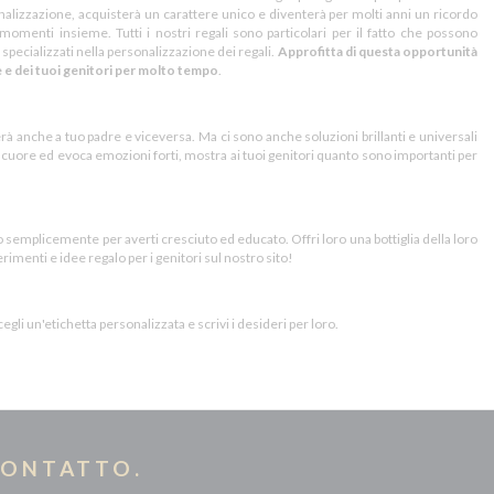
onalizzazione, acquisterà un carattere unico e diventerà per molti anni un ricordo
nti insieme. Tutti i nostri regali sono particolari per il fatto che possono
specializzati nella personalizzazione dei regali.
Approfitta di questa opportunità
te e dei tuoi genitori per molto tempo
.
rà anche a tuo padre e viceversa. Ma ci sono anche soluzioni brillanti e universali
 cuore ed evoca emozioni forti, mostra ai tuoi genitori quanto sono importanti per
 semplicemente per averti cresciuto ed educato. Offri loro una bottiglia della loro
menti e idee regalo per i genitori sul nostro sito!
Scegli un'etichetta personalizzata e scrivi i desideri per loro.
CONTATTO.