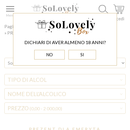
Menu
Accedi
Pagina principale
REGALO PER
PREZENT DLA EMERYTA
DICHIARI DI AVER ALMENO 18 ANNI?
NO
SI
TIPO DI ALCOL
NOME DELL'ALCOLICO
PREZZO
(0,00 - 2 000,00)
PREZENT DLA EMERYTA