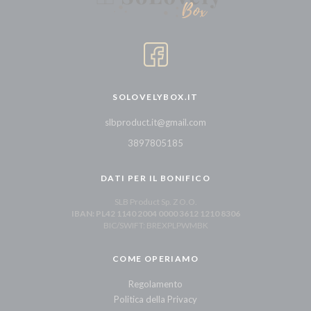
SOLOVELYBOX.IT
slbproduct.it@gmail.com
3897805185
DATI PER IL BONIFICO
SLB Product Sp. Z O.O.
IBAN: PL42 1140 2004 0000 3612 1210 8306
BIC/SWIFT: BREXPLPWMBK
COME OPERIAMO
Regolamento
Politica della Privacy