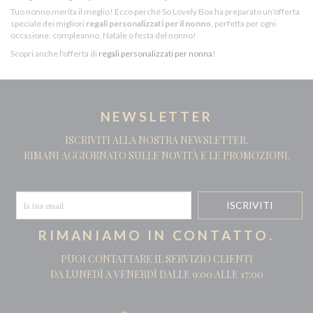
Tuo nonno merita il meglio! Ecco perché So Lovely Box ha preparato un'offerta
speciale dei migliori
regali personalizzati per il nonno
, perfetta per ogni
occasione: compleanno, Natale o festa del nonno!
Scopri anche l'offerta di
regali personalizzati per nonna
!
NEWSLETTER
ISCRIVITI ALLA NOSTRA NEWSLETTER.
RIMANI AGGIORNATO SULLE NOVITÀ E LE PROMOZIONI.
RIMANIAMO IN CONTATTO.
PUOI CONTATTARE IL SERVIZIO CLIENTI
DA LUNEDÌ A VENERDÌ DALLE 9:00 ALLE 17:00