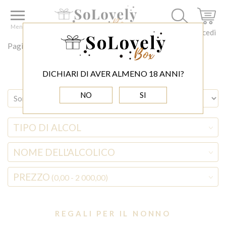
Menu
Accedi
Pagina principale
REGALO PER
Regali per il nonno
DICHIARI DI AVER ALMENO 18 ANNI?
NO
SI
TIPO DI ALCOL
NOME DELL'ALCOLICO
PREZZO
(0,00 - 2 000,00)
REGALI PER IL NONNO