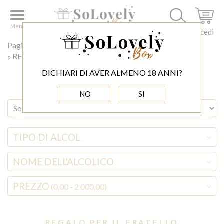
Menu
Accedi
Pagina principale
◊ BOŻE NARODZENIE
REGALO PER IL FRATELLO
DICHIARI DI AVER ALMENO 18 ANNI?
NO
SI
TIPO DI ALCOL
NOME DELL'ALCOLICO
PREZZO
(0,00 - 2 000,00)
REGALO PER IL FRATELLO