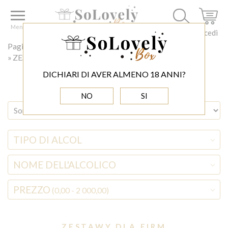
Menu
Accedi
Pagina principale
◊ BOŻE NARODZENIE
ZESTAWY DLA FIRM
DICHIARI DI AVER ALMENO 18 ANNI?
NO
SI
TIPO DI ALCOL
NOME DELL'ALCOLICO
PREZZO
(0,00 - 2 000,00)
ZESTAWY DLA FIRM