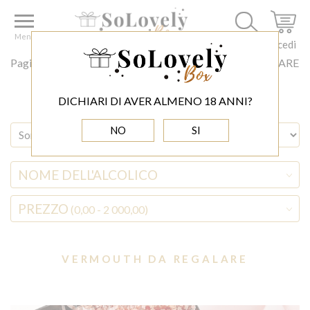
Menu
Accedi
Pagina principale
ALCOLICI
VERMOUTH DA REGALARE
DICHIARI DI AVER ALMENO 18 ANNI?
NO
SI
NOME DELL'ALCOLICO
PREZZO
(0,00 - 2 000,00)
VERMOUTH DA REGALARE