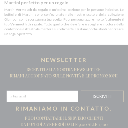
Martini perfetto per un regalo
Martin
Vermouth da regalo
è un'ottima opzione per le persone indecise. Le
bottiglie di Martini sono confezionate nelle nostre scatole della collezione
Glamour con decorazioni a tua scelta. Puoi personalizzare molto facilmente il
tuo
Vermouth da regalo
. Tutto quello che devi fare è scegliere il colore della
confezione e il testo da mettere sull'etichetta. Bastano pochi istanti per creare
un regalo perfetto.
NEWSLETTER
ISCRIVITI ALLA NOSTRA NEWSLETTER.
RIMANI AGGIORNATO SULLE NOVITÀ E LE PROMOZIONI.
RIMANIAMO IN CONTATTO.
PUOI CONTATTARE IL SERVIZIO CLIENTI
DA LUNEDÌ A VENERDÌ DALLE 9:00 ALLE 17:00