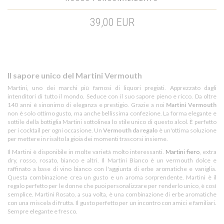
39,00 EUR
Il sapore unico del Martini Vermouth
Martini, uno dei marchi più famosi di liquori pregiati. Apprezzato dagli
intenditori di tutto il mondo. Seduce con il suo sapore pieno e ricco. Da oltre
140 anni è sinonimo di eleganza e prestigio. Grazie a noi
Martini Vermouth
non è solo ottimo gusto, ma anche bellissima confezione. La forma elegante e
sottile della bottiglia Martini sottolinea lo stile unico di questo alcol. È perfetto
per i cocktail per ogni occasione. Un
Vermouth da regalo
è un'ottima soluzione
per mettere in risalto la gioia dei momenti trascorsi insieme.
Il Martini è disponibile in molte varietà molto interessanti.
Martini fiero
, extra
dry, rosso, rosato, bianco e altri. Il Martini Bianco è un vermouth dolce e
raffinato a base di vino bianco con l'aggiunta di erbe aromatiche e vaniglia.
Questa combinazione crea un gusto e un aroma sorprendente. Martini è il
regalo perfetto per le donne che puoi personalizzare per renderlo unico, è così
semplice. Martini Rosato, a sua volta, è una combinazione di erbe aromatiche
con una miscela di frutta. Il gusto perfetto per un incontro con amici e familiari.
Sempre elegante e fresco.