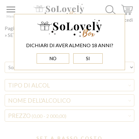
Menu
Accedi
Pagina principale
◊ BOŻE NARODZENIE
SET A BASSO COSTO
DICHIARI DI AVER ALMENO 18 ANNI?
NO
SI
TIPO DI ALCOL
NOME DELL'ALCOLICO
PREZZO
(0,00 - 2 000,00)
SET A BASSO COSTO