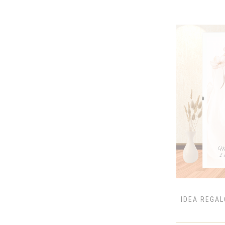
SAMBUCA
SAN JUAN
SOMERSBY
STORAGE WHISKY
TULLAMORE
VEUVE CLICQUOT
VIN BRULÉ
VODKA POLACCA
IDEA REGAL