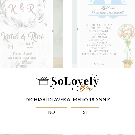
LE PER GLI SPOSI - POSTER
REGALO ORIGINALE PER IL
DEL MATRIMONIO
POSTER PER IL BAT
DICHIARI DI AVER ALMENO 18 ANNI?
15,00 EUR
15,00 EUR
NO
SI