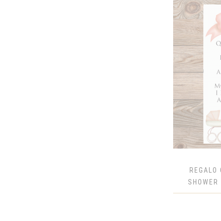
JIM BEAM WHITE
JOHNNIE WALKER BLACK LABEL
JOHNNIE WALKER BLUE LABEL
JOHNNIE WALKER RED LABEL
MAKER'S MARK
MARTINI ASTI
MARTINI BIANCO
MARTINI EXTRA DRY
MARTINI PROSECCO
MARTINI ROSATO
MIONETTO
REGALO 
MOET & CHANDON BRUT
SHOWER 
MUMM
OKOCIM
RIESLING