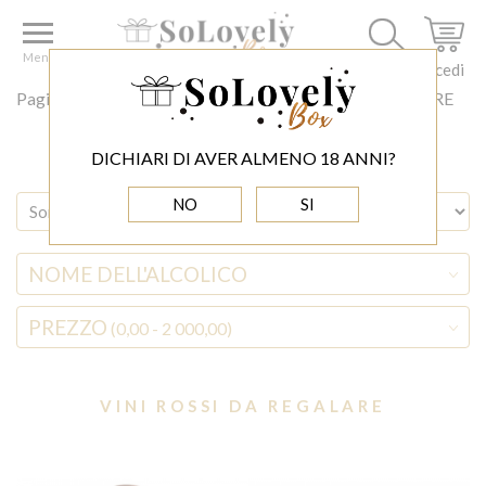
Menu
Accedi
Pagina principale
ALCOLICI
VINI ROSSI DA REGALARE
DICHIARI DI AVER ALMENO 18 ANNI?
NO
SI
NOME DELL'ALCOLICO
PREZZO
(0,00 - 2 000,00)
VINI ROSSI DA REGALARE