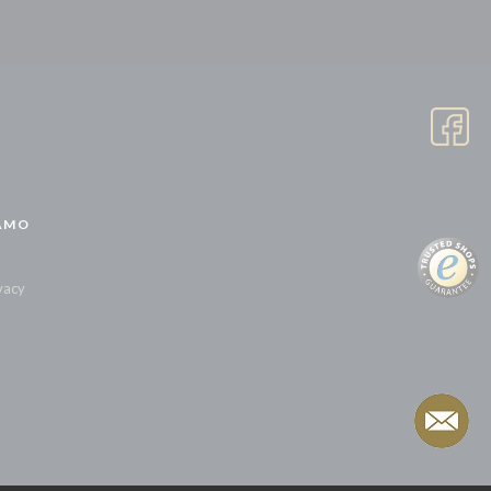
AMO
ivacy