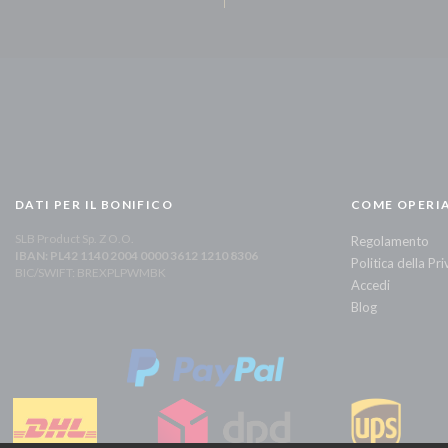
DATI PER IL BONIFICO
COME OPERI
SLB Product Sp. Z O.O.
Regolamento
IBAN: PL42 1140 2004 0000 3612 1210 8306
Politica della Pr
BIC/SWIFT: BREXPLPWMBK
Accedi
Blog