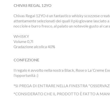
CHIVAS REGAL 12YO
Chivas Regal 12YO è un fantastico whisky scozzese creato c
attentamente selezionati dei quali il più giovane lasciato a 
nocciole e burro fresco, al palato un notevole gusto al car
WHISKY
Volume 0,7l
Gradazione alcolica 40%
CONFEZIONE
Il regalo è avvolto nella nostra Black, Rose o La´Creme Excl
l'opportunità :)
*SI PREGA DI ENTRARE NELLA FINESTRA "OSSERVAZ
*CONSIDERATO CHE IL PRODOTTO È FATTO A MAN