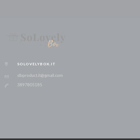
SOLOVELYBOX.IT
slbproduct.it@gmail.com
3897805185