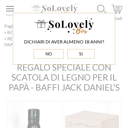
Menu
Accedi
Pagina principale
ALCOLICI
BOURBON E WHISKY DA REGALARE
REGALO SPECIALE CON SCATOLA DI LEGNO PER IL
DICHIARI DI AVER ALMENO 18 ANNI?
PAPÀ - BAFFI JACK DANIEL'S
NO
SI
REGALO SPECIALE CON
SCATOLA DI LEGNO PER IL
PAPÀ - BAFFI JACK DANIEL'S